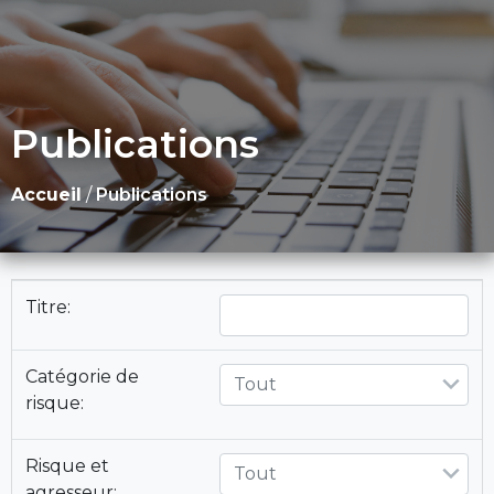
Publications
Accueil
/
Publications
Titre:
Catégorie de
Tout
risque:
Risque et
Tout
agresseur: